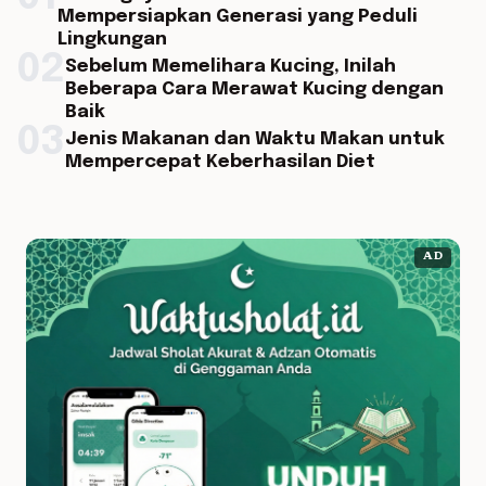
Mempersiapkan Generasi yang Peduli
Lingkungan
02
Sebelum Memelihara Kucing, Inilah
Beberapa Cara Merawat Kucing dengan
Baik
03
Jenis Makanan dan Waktu Makan untuk
Mempercepat Keberhasilan Diet
AD