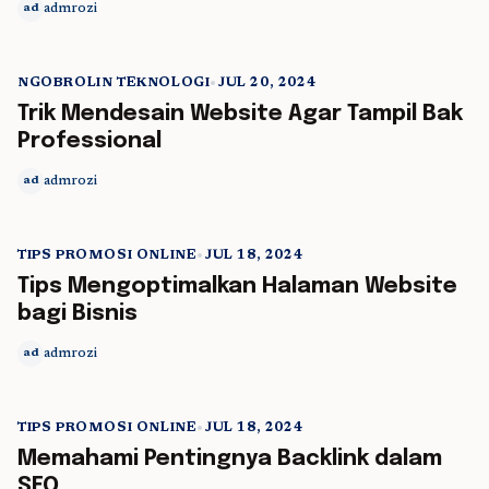
admrozi
ad
NGOBROLIN TEKNOLOGI
•
JUL 20, 2024
5 min read
Trik Mendesain Website Agar Tampil Bak
Professional
admrozi
ad
TIPS PROMOSI ONLINE
•
JUL 18, 2024
5 min read
Tips Mengoptimalkan Halaman Website
bagi Bisnis
admrozi
ad
TIPS PROMOSI ONLINE
•
JUL 18, 2024
5 min read
Memahami Pentingnya Backlink dalam
SEO