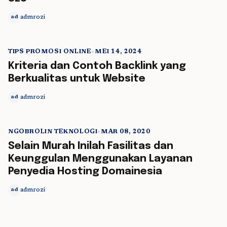
admrozi
ad
TIPS PROMOSI ONLINE
•
MEI 14, 2024
5 min read
Kriteria dan Contoh Backlink yang
Berkualitas untuk Website
admrozi
ad
NGOBROLIN TEKNOLOGI
•
MAR 08, 2020
5 min read
Selain Murah Inilah Fasilitas dan
Keunggulan Menggunakan Layanan
Penyedia Hosting Domainesia
admrozi
ad