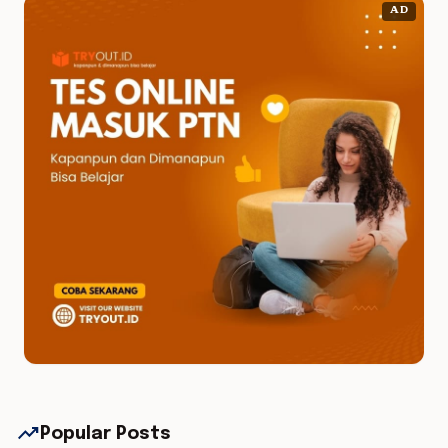
AD
trending_up
Popular Posts