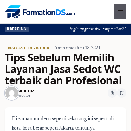
menu
Ingin upgrade skill tanpa ribet? Temu
BREAKING
NGOBROLIN PRODUK
•
5 min read
•
Juni 18, 2021
Tips Sebelum Memilih
Layanan Jasa Sedot WC
terbaik dan Profesional
admrozi
ios_share
bookmark_add
Author
Di zaman modern seperti sekarang ini seperti di
kota-kota besar sepeti Jakarta tentunya