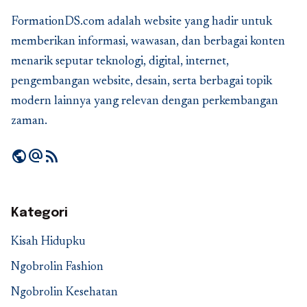
FormationDS.com adalah website yang hadir untuk
memberikan informasi, wawasan, dan berbagai konten
menarik seputar teknologi, digital, internet,
pengembangan website, desain, serta berbagai topik
modern lainnya yang relevan dengan perkembangan
zaman.
public
alternate_email
rss_feed
Kategori
Kisah Hidupku
Ngobrolin Fashion
Ngobrolin Kesehatan