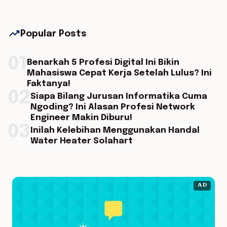
trending_up
Popular Posts
01
Benarkah 5 Profesi Digital Ini Bikin
Mahasiswa Cepat Kerja Setelah Lulus? Ini
Faktanya!
02
Siapa Bilang Jurusan Informatika Cuma
Ngoding? Ini Alasan Profesi Network
Engineer Makin Diburu!
03
Inilah Kelebihan Menggunakan Handal
Water Heater Solahart
AD