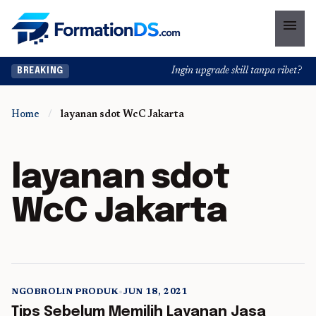
menu
Ingin upgrade skill tanpa ribet? Tem
BREAKING
Home
/
layanan sdot WcC Jakarta
layanan sdot
WcC Jakarta
NGOBROLIN PRODUK
•
JUN 18, 2021
5 min read
Tips Sebelum Memilih Layanan Jasa