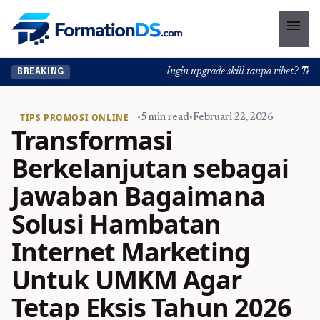
menu
Ingin upgrade skill tanpa ribet? Temuka
BREAKING
TIPS PROMOSI ONLINE
•
5 min read
•
Februari 22, 2026
Transformasi
Berkelanjutan sebagai
Jawaban Bagaimana
Solusi Hambatan
Internet Marketing
Untuk UMKM Agar
Tetap Eksis Tahun 2026