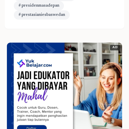
# presidenmasadepan
# prestasianiesbaswedan
AD