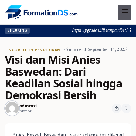
menu
Ingin upgrade skill tanpa ribet? Temuka
BREAKING
NGOBROLIN PENDIDIKAN
•
5 min read
•
September 11, 2025
Visi dan Misi Anies
Baswedan: Dari
Keadilan Sosial hingga
Demokrasi Bersih
admrozi
ios_share
bookmark_add
Author
Anies Rasyid Baswedan, yang selama ini dikenal