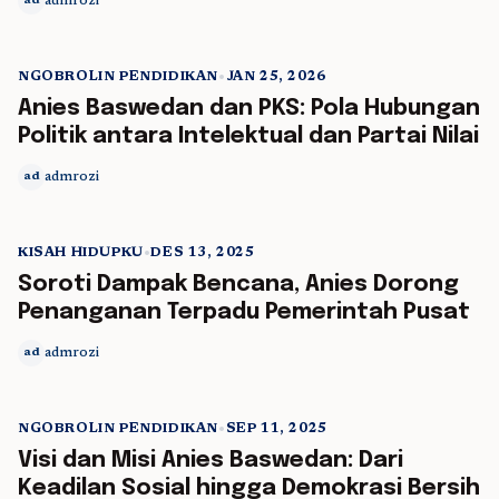
admrozi
ad
NGOBROLIN PENDIDIKAN
•
JAN 25, 2026
5 min read
Anies Baswedan dan PKS: Pola Hubungan
Politik antara Intelektual dan Partai Nilai
admrozi
ad
KISAH HIDUPKU
•
DES 13, 2025
5 min read
Soroti Dampak Bencana, Anies Dorong
Penanganan Terpadu Pemerintah Pusat
admrozi
ad
NGOBROLIN PENDIDIKAN
•
SEP 11, 2025
5 min read
Visi dan Misi Anies Baswedan: Dari
Keadilan Sosial hingga Demokrasi Bersih