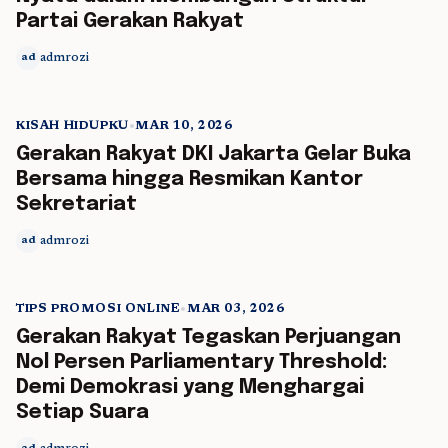
Partai Gerakan Rakyat
admrozi
ad
KISAH HIDUPKU
•
MAR 10, 2026
5 min read
Gerakan Rakyat DKI Jakarta Gelar Buka
Bersama hingga Resmikan Kantor
Sekretariat
admrozi
ad
TIPS PROMOSI ONLINE
•
MAR 03, 2026
5 min read
Gerakan Rakyat Tegaskan Perjuangan
Nol Persen Parliamentary Threshold:
Demi Demokrasi yang Menghargai
Setiap Suara