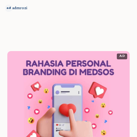
admrozi
ad
AD