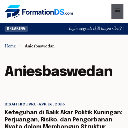
menu
Ingin upgrade skill tanpa ribet? Temu
BREAKING
Home
/
Aniesbaswedan
Aniesbaswedan
KISAH HIDUPKU
•
APR 26, 2026
5 min read
Keteguhan di Balik Akar Politik Kuningan:
Perjuangan, Risiko, dan Pengorbanan
Nyata dalam Membangun Struktur