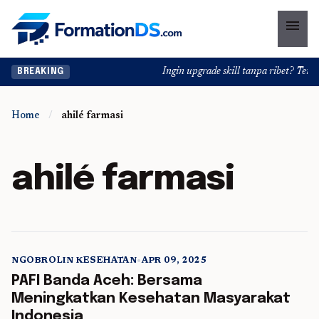
menu
Ingin upgrade skill tanpa ribet? Temuka
BREAKING
Home
/
ahilé farmasi
ahilé farmasi
NGOBROLIN KESEHATAN
•
APR 09, 2025
5 min read
PAFI Banda Aceh: Bersama
Meningkatkan Kesehatan Masyarakat
Indonesia