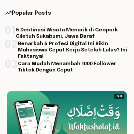
trending_up
Popular Posts
01
5 Destinasi Wisata Menarik di Geopark
Ciletuh Sukabumi, Jawa Barat
02
Benarkah 5 Profesi Digital Ini Bikin
Mahasiswa Cepat Kerja Setelah Lulus? Ini
Faktanya!
03
Cara Mudah Menambah 1000 Follower
Tiktok Dengan Cepat
AD