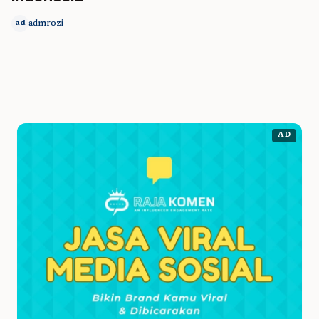
admrozi
ad
AD