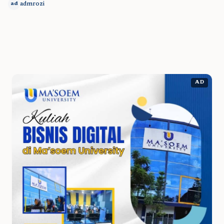
admrozi
ad
AD