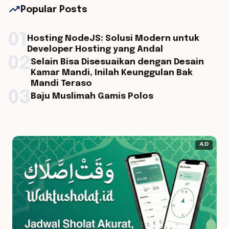
trending_up
Popular Posts
01
Hosting NodeJS: Solusi Modern untuk
Developer Hosting yang Andal
02
Selain Bisa Disesuaikan dengan Desain
Kamar Mandi, Inilah Keunggulan Bak
Mandi Teraso
03
Baju Muslimah Gamis Polos
AD