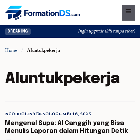
menu
Ingin upgrade skill tanpa ribet? Te
BREAKING
Home
/
AIuntukpekerja
AIuntukpekerja
NGOBROLIN TEKNOLOGI
•
MEI 18, 2025
5 min read
Mengenal Supa: AI Canggih yang Bisa
Menulis Laporan dalam Hitungan Detik