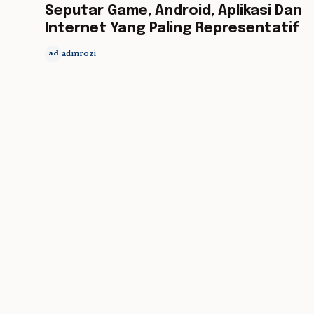
Seputar Game, Android, Aplikasi Dan
Internet Yang Paling Representatif
admrozi
ad