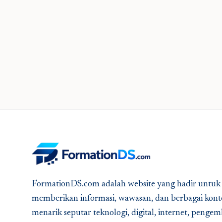
FormationDS.com adalah website yang hadir untuk
memberikan informasi, wawasan, dan berbagai kont
menarik seputar teknologi, digital, internet, peng