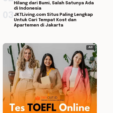
Hilang dari Bumi, Salah Satunya Ada
di Indonesia
03
JKTLiving.com Situs Paling Lengkap
Untuk Cari Tempat Kost dan
Apartemen di Jakarta
AD