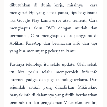
dibutuhkan di dunia kerja, misalnya cara
mengatasi Hp yang cepat panas, tips bagaimana
jika Google Play kamu error atau terhenti, Cara
menghapus akun OVO dengan mudah dan
permanen, Cara menghapus data pengguna di
Aplikasi FaceApp dan bermacam info dan tips
yang bisa menunjang pekerjaan kamu.
Pastinya teknologi itu selalu update. Oleh sebab
itu kita perlu selalu memperoleh info-info
internet, gadget dan juga teknologi terbaru. Dari
sejumlah artikel yang dihadirkan Mikirtekno
banyak info di dalamnya yang dirilis berdasarkan
pembuktian dan pengalaman Mikirtekno sendiri,