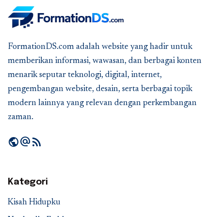
FormationDS.com adalah website yang hadir untuk
memberikan informasi, wawasan, dan berbagai konten
menarik seputar teknologi, digital, internet,
pengembangan website, desain, serta berbagai topik
modern lainnya yang relevan dengan perkembangan
zaman.
public
alternate_email
rss_feed
Kategori
Kisah Hidupku