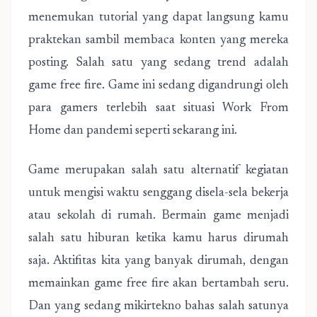
menemukan tutorial yang dapat langsung kamu
praktekan sambil membaca konten yang mereka
posting. Salah satu yang sedang trend adalah
game free fire. Game ini sedang digandrungi oleh
para gamers terlebih saat situasi Work From
Home dan pandemi seperti sekarang ini.
Game merupakan salah satu alternatif kegiatan
untuk mengisi waktu senggang disela-sela bekerja
atau sekolah di rumah. Bermain game menjadi
salah satu hiburan ketika kamu harus dirumah
saja. Aktifitas kita yang banyak dirumah, dengan
memainkan game free fire akan bertambah seru.
Dan yang sedang mikirtekno bahas salah satunya