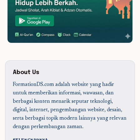
About Us
FormationDS.com adalah website yang hadir
untuk memberikan informasi, wawasan, dan
berbagai konten menarik seputar teknologi,
digital, internet, pengembangan website, desain,
serta berbagai topik modern lainnya yang relevan
dengan perkembangan zaman.