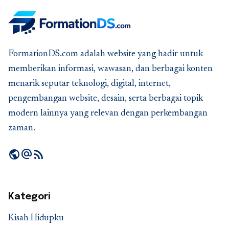
FormationDS.com adalah website yang hadir untuk
memberikan informasi, wawasan, dan berbagai konten
menarik seputar teknologi, digital, internet,
pengembangan website, desain, serta berbagai topik
modern lainnya yang relevan dengan perkembangan
zaman.
public
alternate_email
rss_feed
Kategori
Kisah Hidupku