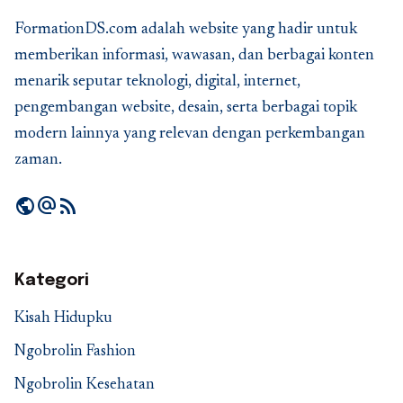
FormationDS.com adalah website yang hadir untuk
memberikan informasi, wawasan, dan berbagai konten
menarik seputar teknologi, digital, internet,
pengembangan website, desain, serta berbagai topik
modern lainnya yang relevan dengan perkembangan
zaman.
public
alternate_email
rss_feed
Kategori
Kisah Hidupku
Ngobrolin Fashion
Ngobrolin Kesehatan