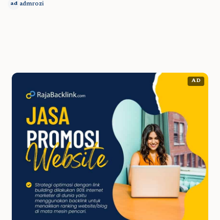
admrozi
ad
AD