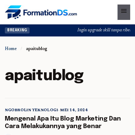
menu
Ingin upgrade skill tanpa ribet? T
BREAKING
Home
/
apaitublog
apaitublog
NGOBROLIN TEKNOLOGI
•
MEI 14, 2024
5 min read
Mengenal Apa Itu Blog Marketing Dan
Cara Melakukannya yang Benar