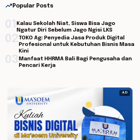
trending_up
Popular Posts
01
Kalau Sekolah Niat, Siswa Bisa Jago
Ngatur Diri Sebelum Jago Ngisi LKS
02
TOKO Ag: Penyedia Jasa Produk Digital
Profesional untuk Kebutuhan Bisnis Masa
Kini
03
Manfaat HHRMA Bali Bagi Pengusaha dan
Pencari Kerja
AD