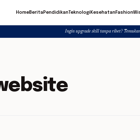
Home
Berita
Pendidikan
Teknologi
Kesehatan
Fashion
Wi
Ingin upgrade skill tanpa ribet? Temukan kelas seru d
 website