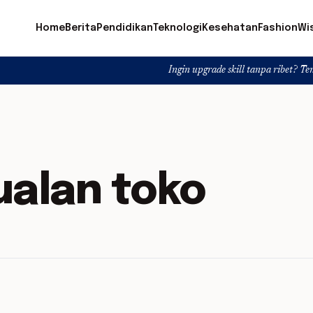
Home
Berita
Pendidikan
Teknologi
Kesehatan
Fashion
Wi
Ingin upgrade skill tanpa ribet? Temukan kelas
ualan toko