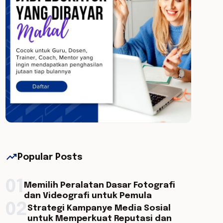
trending_up
Popular Posts
01
Memilih Peralatan Dasar Fotografi
dan Videografi untuk Pemula
02
Strategi Kampanye Media Sosial
untuk Memperkuat Reputasi dan