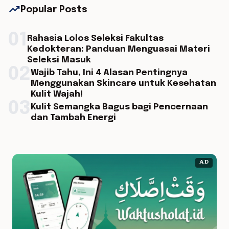
trending_up
Popular Posts
01
Rahasia Lolos Seleksi Fakultas
Kedokteran: Panduan Menguasai Materi
Seleksi Masuk
02
Wajib Tahu, Ini 4 Alasan Pentingnya
Menggunakan Skincare untuk Kesehatan
Kulit Wajah!
03
Kulit Semangka Bagus bagi Pencernaan
dan Tambah Energi
AD