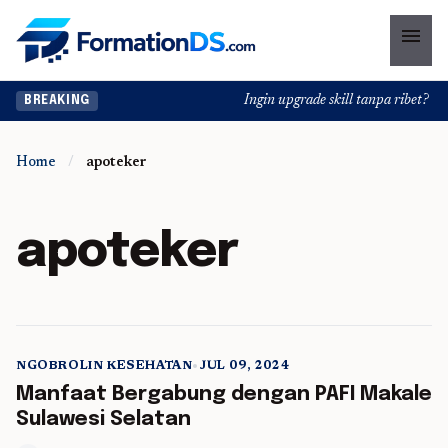
menu
Ingin upgrade skill tanpa ribet? Tem
BREAKING
Home
/
apoteker
apoteker
NGOBROLIN KESEHATAN
•
JUL 09, 2024
5 min read
Manfaat Bergabung dengan PAFI Makale
Sulawesi Selatan