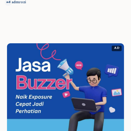
admrozi
ad
AD