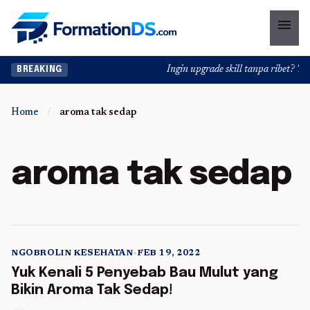
menu
Ingin upgrade skill tanpa ribet? Temu
BREAKING
Home
/
aroma tak sedap
aroma tak sedap
NGOBROLIN KESEHATAN
•
FEB 19, 2022
5 min read
Yuk Kenali 5 Penyebab Bau Mulut yang
Bikin Aroma Tak Sedap!