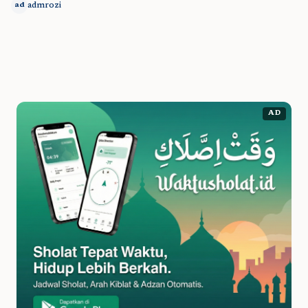
admrozi
ad
AD