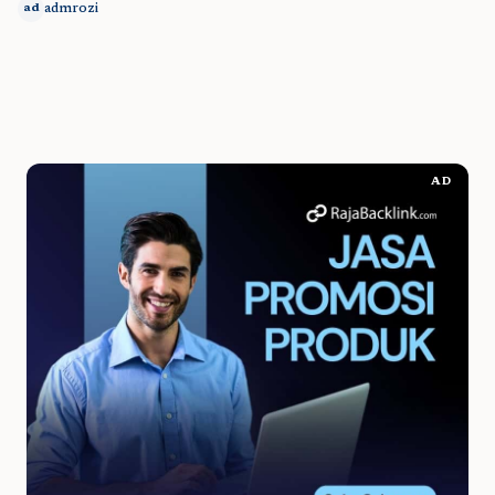
admrozi
ad
AD