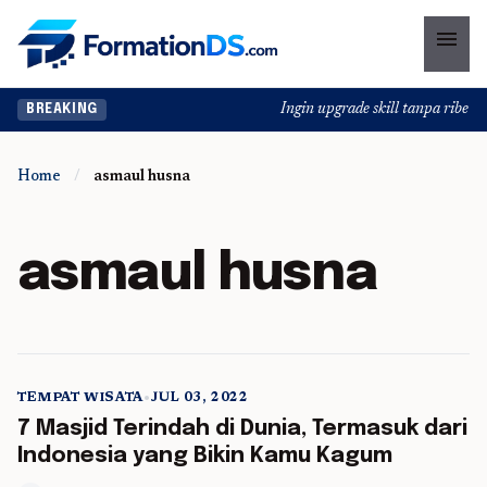
menu
Ingin upgrade skill tanpa ribet? 
BREAKING
Home
/
asmaul husna
asmaul husna
TEMPAT WISATA
•
JUL 03, 2022
5 min read
7 Masjid Terindah di Dunia, Termasuk dari
Indonesia yang Bikin Kamu Kagum