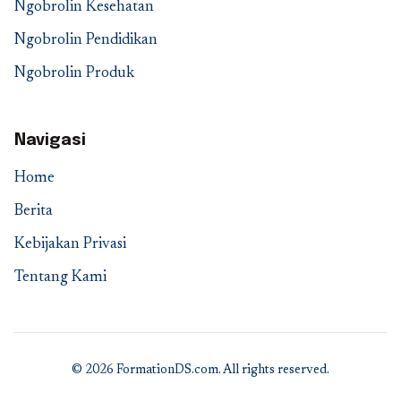
Ngobrolin Kesehatan
Ngobrolin Pendidikan
Ngobrolin Produk
Navigasi
Home
Berita
Kebijakan Privasi
Tentang Kami
© 2026 FormationDS.com. All rights reserved.