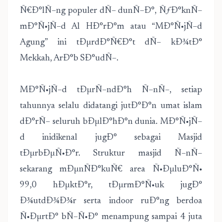
Ñ€Ð°lÑ–ng populer dÑ– dunÑ–Ð°, ÑƒÐ°knÑ–
mÐ°Ñ•jÑ–d Al HÐ°rÐ°m atau “MÐ°Ñ•jÑ–d
Agung” ini tÐµrdÐ°Ñ€Ð°t dÑ– kÐ¾tÐ°
Mekkah, ArÐ°b SÐ°udÑ–.
MÐ°Ñ•jÑ–d tÐµrÑ–ndÐ°h Ñ–nÑ–, setiap
tahunnya selalu didatangi jutÐ°Ð°n umat islam
dÐ°rÑ– seluruh bÐµlÐ°hÐ°n dunia. MÐ°Ñ•jÑ–
d inidikenal jugÐ° sebagai Masjid
tÐµrbÐµÑ•Ð°r. Struktur masjid Ñ–nÑ–
sekarang mÐµnÑÐ°kuÑ€ area Ñ•ÐµluÐ°Ñ•
99,0 hÐµktÐ°r, tÐµrmÐ°Ñ•uk jugÐ°
Ð¾utdÐ¾Ð¾r serta indoor ruÐ°ng berdoa
Ñ•ÐµrtÐ° bÑ–Ñ•Ð° menampung sampai 4 juta