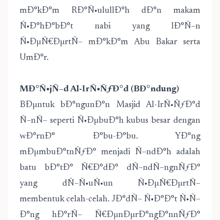
mÐ°kÐ°m RÐ°Ñ•ulullÐ°h dÐ°n makam
Ñ•Ð°hÐ°bÐ°t nabi yang lÐ°Ñ–n
Ñ•ÐµÑ€ÐµrtÑ– mÐ°kÐ°m Abu Bakar serta
UmÐ°r.
MÐ°Ñ•jÑ–d Al-IrÑ•ÑƒÐ°d (BÐ°ndung)
BÐµntuk bÐ°ngunÐ°n Masjid Al-IrÑ•ÑƒÐ°d
Ñ–nÑ– seperti Ñ•ÐµbuÐ°h kubus besar dengan
wÐ°rnÐ° Ð°bu-Ð°bu. YÐ°ng
mÐµmbuÐ°tnÑƒÐ° menjadi Ñ–ndÐ°h adalah
batu bÐ°tÐ° Ñ€Ð°dÐ° dÑ–ndÑ–ngnÑƒÐ°
yang dÑ–Ñ•uÑ•un Ñ•ÐµÑ€ÐµrtÑ–
membentuk celah-celah. JÐ°dÑ– Ñ•Ð°Ð°t Ñ•Ñ–
Ð°ng hÐ°rÑ– Ñ€ÐµnÐµrÐ°ngÐ°nnÑƒÐ°