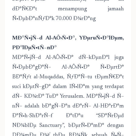
dÐ°Ñ€Ð°t menampung jamaah
Ñ•ÐµbÐ°nÑƒÐ°k 70.000 Ð¾rÐ°ng
MÐ°Ñ•jÑ–d Al-AÔ›Ñ•Ð°, YÐµruÑ•Ð°lÐµm,
PÐ°lÐµÑ•tÑ–nÐ°
MÐ°Ñ•jÑ–d Al-AÔ›Ñ•Ð° dÑ–kÐµnÐ°l juga
Ñ•ÐµbÐ°gÐ°Ñ– Al-AÔ›Ñ•Ð° Ñ•ÐµrtÐ°
BÐ°Ñƒt al-Muqaddas, ÑƒÐ°Ñ–tu tÐµmÑ€Ð°t
suci kÐµtÑ–gÐ° dalam IÑ•lÐ°m yang terdapat
dÑ– KÐ¾tÐ° TuÐ° Yerusalem. MÐ°Ñ•jÑ–d Ñ–
nÑ– adalah bÐ°gÑ–Ð°n dÐ°rÑ– Al-HÐ°rÐ°m
Ð°Ñ•h-ShÐ°rÑ–f Ð°tÐ°u “SÐ°ÑrÐµd
NÐ¾blÐµ Sanctuary”, bÐµrÑ•Ð°mÐ° dengan
DÐ¾mÐµ Ð¾f thÐµ RÐ¾Ñk, sebuah Ñ•Ñ–