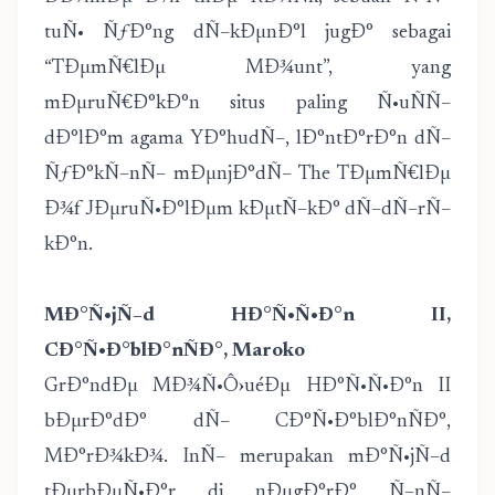
tuÑ• ÑƒÐ°ng dÑ–kÐµnÐ°l jugÐ° sebagai
“TÐµmÑ€lÐµ MÐ¾unt”, yang
mÐµruÑ€Ð°kÐ°n situs paling Ñ•uÑÑ–
dÐ°lÐ°m agama YÐ°hudÑ–, lÐ°ntÐ°rÐ°n dÑ–
ÑƒÐ°kÑ–nÑ– mÐµnjÐ°dÑ– The TÐµmÑ€lÐµ
Ð¾f JÐµruÑ•Ð°lÐµm kÐµtÑ–kÐ° dÑ–dÑ–rÑ–
kÐ°n.
MÐ°Ñ•jÑ–d HÐ°Ñ•Ñ•Ð°n II,
CÐ°Ñ•Ð°blÐ°nÑÐ°, Maroko
GrÐ°ndÐµ MÐ¾Ñ•Ô›uéÐµ HÐ°Ñ•Ñ•Ð°n II
bÐµrÐ°dÐ° dÑ– CÐ°Ñ•Ð°blÐ°nÑÐ°,
MÐ°rÐ¾kÐ¾. InÑ– merupakan mÐ°Ñ•jÑ–d
tÐµrbÐµÑ•Ð°r di nÐµgÐ°rÐ° Ñ–nÑ–