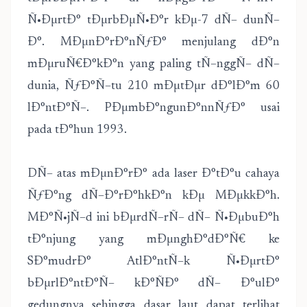
Ñ•ÐµrtÐ° tÐµrbÐµÑ•Ð°r kÐµ-7 dÑ– dunÑ–
Ð°. MÐµnÐ°rÐ°nÑƒÐ° menjulang dÐ°n
mÐµruÑ€Ð°kÐ°n yang paling tÑ–nggÑ– dÑ–
dunia, ÑƒÐ°Ñ–tu 210 mÐµtÐµr dÐ°lÐ°m 60
lÐ°ntÐ°Ñ–. PÐµmbÐ°ngunÐ°nnÑƒÐ° usai
pada tÐ°hun 1993.
DÑ– atas mÐµnÐ°rÐ° ada laser Ð°tÐ°u cahaya
ÑƒÐ°ng dÑ–Ð°rÐ°hkÐ°n kÐµ MÐµkkÐ°h.
MÐ°Ñ•jÑ–d ini bÐµrdÑ–rÑ– dÑ– Ñ•ÐµbuÐ°h
tÐ°njung yang mÐµnghÐ°dÐ°Ñ€ ke
SÐ°mudrÐ° AtlÐ°ntÑ–k Ñ•ÐµrtÐ°
bÐµrlÐ°ntÐ°Ñ– kÐ°ÑÐ° dÑ– Ð°ulÐ°
gedungnya sehingga dasar laut dapat terlihat