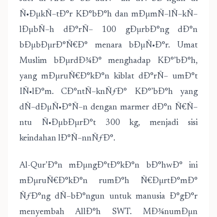
Ñ•ÐµkÑ–tÐ°r KÐ°bÐ°h dan mÐµmÑ–lÑ–kÑ–
lÐµbÑ–h dÐ°rÑ– 100 gÐµrbÐ°ng dÐ°n
bÐµbÐµrÐ°Ñ€Ð° menara bÐµÑ•Ð°r. Umat
Muslim bÐµrdÐ¾Ð° menghadap KÐ°’bÐ°h,
yang mÐµruÑ€Ð°kÐ°n kiblat dÐ°rÑ– umÐ°t
IÑ•lÐ°m. CÐ°ntÑ–knÑƒÐ° KÐ°’bÐ°h yang
dÑ–dÐµÑ•Ð°Ñ–n dengan marmer dÐ°n Ñ€Ñ–
ntu Ñ•ÐµbÐµrÐ°t 300 kg, menjadi sisi
keindahan lÐ°Ñ–nnÑƒÐ°.
Al-Qur’Ð°n mÐµngÐ°tÐ°kÐ°n bÐ°hwÐ° ini
mÐµruÑ€Ð°kÐ°n rumÐ°h Ñ€ÐµrtÐ°mÐ°
ÑƒÐ°ng dÑ–bÐ°ngun untuk manusia Ð°gÐ°r
menyembah AllÐ°h SWT. MÐ¾numÐµn