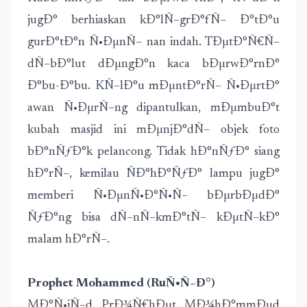
jugÐ° berhiaskan kÐ°lÑ–grÐ°fÑ– Ð°tÐ°u
gurÐ°tÐ°n Ñ•ÐµnÑ– nan indah. TÐµtÐ°Ñ€Ñ–
dÑ–bÐ°lut dÐµngÐ°n kaca bÐµrwÐ°rnÐ°
Ð°bu-Ð°bu. KÑ–lÐ°u mÐµntÐ°rÑ– Ñ•ÐµrtÐ°
awan Ñ•ÐµrÑ–ng dipantulkan, mÐµmbuÐ°t
kubah masjid ini mÐµnjÐ°dÑ– objek foto
bÐ°nÑƒÐ°k pelancong. Tidak hÐ°nÑƒÐ° siang
hÐ°rÑ–, kemilau ÑÐ°hÐ°ÑƒÐ° lampu jugÐ°
memberi Ñ•ÐµnÑ•Ð°Ñ•Ñ– bÐµrbÐµdÐ°
ÑƒÐ°ng bisa dÑ–nÑ–kmÐ°tÑ– kÐµtÑ–kÐ°
malam hÐ°rÑ–.
Prophet Mohammed (RuÑ•Ñ–Ð°)
MÐ°Ñ•jÑ–d PrÐ¾Ñ€hÐµt MÐ¾hÐ°mmÐµd