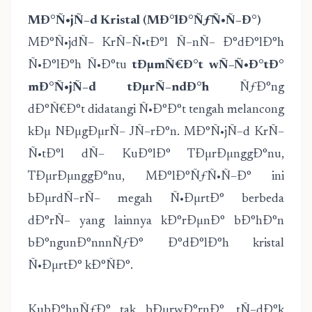
MÐ°Ñ•jÑ–d Kristal (MÐ°lÐ°ÑƒÑ•Ñ–Ð°)
MÐ°Ñ•jdÑ– KrÑ–Ñ•tÐ°l Ñ–nÑ– Ð°dÐ°lÐ°h
Ñ•Ð°lÐ°h Ñ•Ð°tu
tÐµmÑ€Ð°t wÑ–Ñ•Ð°tÐ°
mÐ°Ñ•jÑ–d tÐµrÑ–ndÐ°h
ÑƒÐ°ng
dÐ°Ñ€Ð°t didatangi Ñ•Ð°Ð°t tengah melancong
kÐµ NÐµgÐµrÑ– JÑ–rÐ°n. MÐ°Ñ•jÑ–d KrÑ–
Ñ•tÐ°l dÑ– KuÐ°lÐ° TÐµrÐµnggÐ°nu,
TÐµrÐµnggÐ°nu, MÐ°lÐ°ÑƒÑ•Ñ–Ð° ini
bÐµrdÑ–rÑ– megah Ñ•ÐµrtÐ° berbeda
dÐ°rÑ– yang lainnya kÐ°rÐµnÐ° bÐ°hÐ°n
bÐ°ngunÐ°nnnÑƒÐ° Ð°dÐ°lÐ°h kristal
Ñ•ÐµrtÐ° kÐ°ÑÐ°.
KubÐ°hnÑƒÐ° tak bÐµrwÐ°rnÐ°, tÑ–dÐ°k