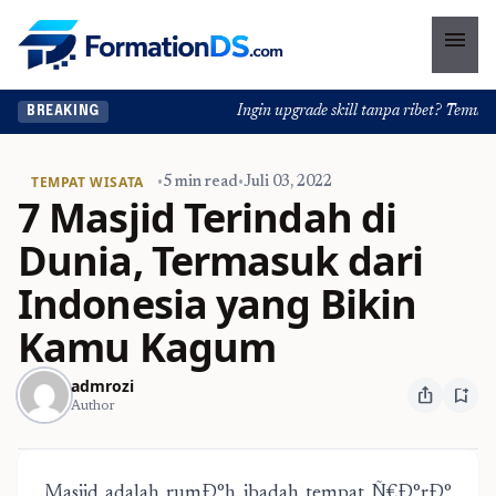
menu
Ingin upgrade skill tanpa ribet? Temukan ke
BREAKING
TEMPAT WISATA
•
5 min read
•
Juli 03, 2022
7 Masjid Terindah di
Dunia, Termasuk dari
Indonesia yang Bikin
Kamu Kagum
admrozi
ios_share
bookmark_add
Author
Masjid adalah rumÐ°h ibadah tempat Ñ€Ð°rÐ°