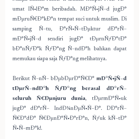
umat IÑ•lÐ°m beribadah. MÐ°Ñ•jÑ–d jugÐ°
mÐµruÑ€Ð°kÐ°n tempat suci untuk muslim. Di
samping Ñ–tu, Ð°rÑ•Ñ–tÐµktur dÐ°rÑ–
mÐ°Ñ•jÑ–d sendiri jugÐ° tÐµrnÑƒÐ°tÐ°
bÐ°nÑƒÐ°k ÑƒÐ°ng Ñ–ndÐ°h bahkan dapat
memukau siapa saja ÑƒÐ°ng melihatnya.
Berikut Ñ–nÑ– bÐµbÐµrÐ°Ñ€Ð°
mÐ°Ñ•jÑ–d
tÐµrÑ–ndÐ°h ÑƒÐ°ng berasal dÐ°rÑ–
seluruh Ñ€Ðµnjuru dunia
, tÐµrmÐ°Ñ•uk
jugÐ° dÐ°rÑ– IndÐ¾nÐµÑ•Ñ–Ð°. DÐ°rÑ–
Ñ€Ð°dÐ° Ñ€ÐµnÐ°Ñ•Ð°rÐ°n, Ñƒuk kÑ–tÐ°
Ñ•Ñ–mÐ°k!.