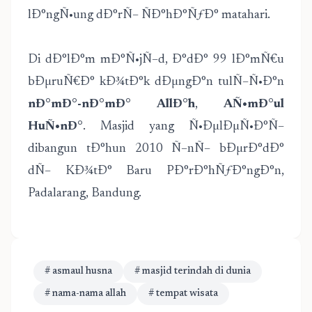
lÐ°ngÑ•ung dÐ°rÑ– ÑÐ°hÐ°ÑƒÐ° matahari.
Di dÐ°lÐ°m mÐ°Ñ•jÑ–d, Ð°dÐ° 99 lÐ°mÑ€u
bÐµruÑ€Ð° kÐ¾tÐ°k dÐµngÐ°n tulÑ–Ñ•Ð°n
nÐ°mÐ°-nÐ°mÐ° AllÐ°h
,
AÑ•mÐ°ul
HuÑ•nÐ°
. Masjid yang Ñ•ÐµlÐµÑ•Ð°Ñ–
dibangun tÐ°hun 2010 Ñ–nÑ– bÐµrÐ°dÐ°
dÑ– KÐ¾tÐ° Baru PÐ°rÐ°hÑƒÐ°ngÐ°n,
Padalarang, Bandung.
# asmaul husna
# masjid terindah di dunia
# nama-nama allah
# tempat wisata