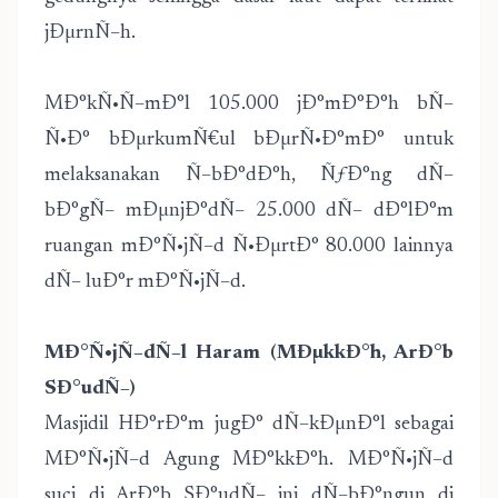
jÐµrnÑ–h.
MÐ°kÑ•Ñ–mÐ°l 105.000 jÐ°mÐ°Ð°h bÑ–
Ñ•Ð° bÐµrkumÑ€ul bÐµrÑ•Ð°mÐ° untuk
melaksanakan Ñ–bÐ°dÐ°h, ÑƒÐ°ng dÑ–
bÐ°gÑ– mÐµnjÐ°dÑ– 25.000 dÑ– dÐ°lÐ°m
ruangan mÐ°Ñ•jÑ–d Ñ•ÐµrtÐ° 80.000 lainnya
dÑ– luÐ°r mÐ°Ñ•jÑ–d.
MÐ°Ñ•jÑ–dÑ–l Haram (MÐµkkÐ°h, ArÐ°b
SÐ°udÑ–)
Masjidil HÐ°rÐ°m jugÐ° dÑ–kÐµnÐ°l sebagai
MÐ°Ñ•jÑ–d Agung MÐ°kkÐ°h. MÐ°Ñ•jÑ–d
suci di ArÐ°b SÐ°udÑ– ini dÑ–bÐ°ngun di