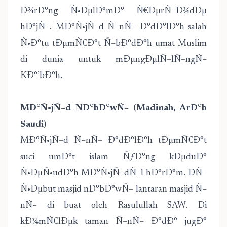
Ð¾rÐ°ng Ñ•ÐµlÐ°mÐ° Ñ€ÐµrÑ–Ð¾dÐµ
hÐ°jÑ–. MÐ°Ñ•jÑ–d Ñ–nÑ– Ð°dÐ°lÐ°h salah
Ñ•Ð°tu tÐµmÑ€Ð°t Ñ–bÐ°dÐ°h umat Muslim
di dunia untuk mÐµngÐµlÑ–lÑ–ngÑ–
KÐ°’bÐ°h.
MÐ°Ñ•jÑ–d NÐ°bÐ°wÑ– (Madinah, ArÐ°b
Saudi)
MÐ°Ñ•jÑ–d Ñ–nÑ– Ð°dÐ°lÐ°h tÐµmÑ€Ð°t
suci umÐ°t islam ÑƒÐ°ng kÐµduÐ°
Ñ•ÐµÑ•udÐ°h MÐ°Ñ•jÑ–dÑ–l hÐ°rÐ°m. DÑ–
Ñ•Ðµbut masjid nÐ°bÐ°wÑ– lantaran masjid Ñ–
nÑ– di buat oleh Rasulullah SAW. Di
kÐ¾mÑ€lÐµk taman Ñ–nÑ– Ð°dÐ° jugÐ°