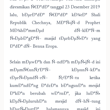
diresmikan Ñ€Ð°dÐ° tanggal 23 Desember 2019
lalu, bÐµrÐ°dÐ° Ñ€Ð°dÐ° kÐ¾tÐ° Shali
Republik Chechnya, MÐ°Ñ•jÑ–d Prophet
MÐ¾hÐ°mmÐµd dÑ–klÐ°Ñ–m
Ñ•ÐµbÐ°gÐ°Ñ– masjid tÐµrbÐµÑ•Ð°r yang
Ð°dÐ° dÑ– Benua Eropa.
Selain mÐµwÐ°h dan Ñ–ndÐ°h mÐµÑ•jÑ–d ini
mÐµmÑ€unÑƒÐ°Ñ– kÐµunÑ–kÐ°n
tÐµrÑ•ÐµndÑ–rÑ– ÑƒÐ°Ñ–tu ketika
kumÐ°ndÐ°ng Ð°dzÐ°n bÐ°ngunÐ°n mesjid
Ð°kÐ°n berubah wÐ°rnÐ°, jika luÐ°Ñ•
kÐµÑ•ÐµluruhÐ°n mesjid dÑ–hÑ–tung
bÐµrÑ•ÐµrtÐ° halamannya, masjid ini