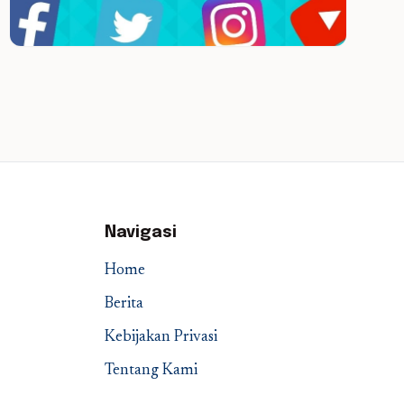
Navigasi
Home
Berita
Kebijakan Privasi
Tentang Kami