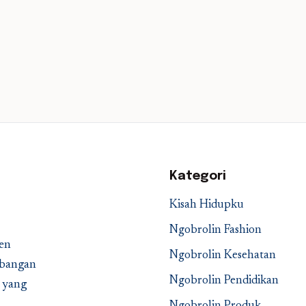
Kategori
Kisah Hidupku
Ngobrolin Fashion
en
Ngobrolin Kesehatan
embangan
Ngobrolin Pendidikan
a yang