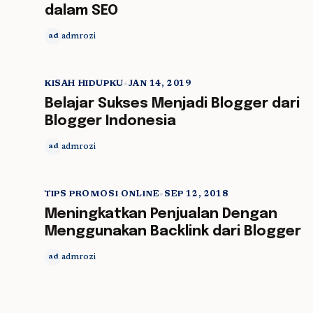
dalam SEO
admrozi
ad
KISAH HIDUPKU
•
JAN 14, 2019
5 min read
Belajar Sukses Menjadi Blogger dari
Blogger Indonesia
admrozi
ad
TIPS PROMOSI ONLINE
•
SEP 12, 2018
5 min read
Meningkatkan Penjualan Dengan
Menggunakan Backlink dari Blogger
admrozi
ad