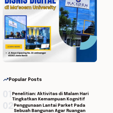
trending_up
Popular Posts
01
Penelitian: Aktivitas di Malam Hari
Tingkatkan Kemampuan Kognitif
02
Penggunaan Lantai Parket Pada
Sebuah Bangunan Agar Ruangan