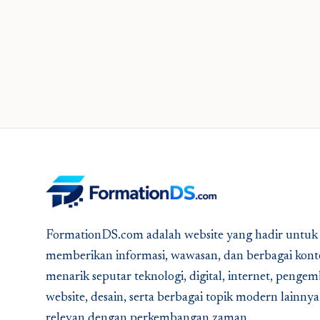
FormationDS.com adalah website yang hadir untuk
memberikan informasi, wawasan, dan berbagai kont
menarik seputar teknologi, digital, internet, peng
website, desain, serta berbagai topik modern lainny
relevan dengan perkembangan zaman.