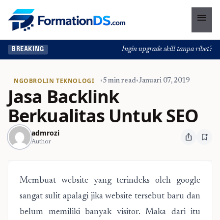
menu
Ingin upgrade skill tanpa ribet? Tem
BREAKING
NGOBROLIN TEKNOLOGI
•
5 min read
•
Januari 07, 2019
Jasa Backlink
Berkualitas Untuk SEO
admrozi
ios_share
bookmark_add
Author
Membuat website yang terindeks oleh google
sangat sulit apalagi jika website tersebut baru dan
belum memiliki banyak visitor. Maka dari itu