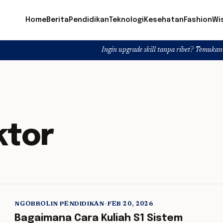
Home
Berita
Pendidikan
Teknologi
Kesehatan
Fashion
Wi
Ingin upgrade skill tanpa ribet? Temukan kelas seru d
ktor
NGOBROLIN PENDIDIKAN
•
FEB 20, 2026
5 min read
Bagaimana Cara Kuliah S1 Sistem