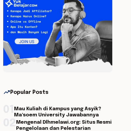
trending_up
Popular Posts
01
Mau Kuliah di Kampus yang Asyik?
Ma'soem University Jawabannya
02
Mengenal Dlhmelawi.org: Situs Resmi
Pengelolaan dan Pelestarian