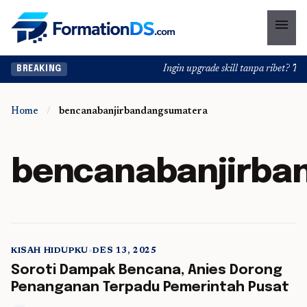
menu
Ingin upgrade skill tanpa ribet? Temuk
BREAKING
Home
/
bencanabanjirbandangsumatera
bencanabanjirba
KISAH HIDUPKU
•
DES 13, 2025
5 min read
Soroti Dampak Bencana, Anies Dorong
Penanganan Terpadu Pemerintah Pusat