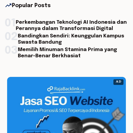
trending_up
Popular Posts
01
Perkembangan Teknologi AI Indonesia dan
Perannya dalam Transformasi Digital
02
Bandingkan Sendiri: Keunggulan Kampus
Swasta Bandung
03
Memilih Minuman Stamina Prima yang
Benar-Benar Berkhasiat
AD