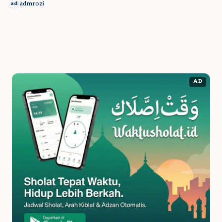
admrozi
ad
AD