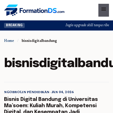
menu
Ingin upgrade skill tanpa ribet? 
BREAKING
Home
/
bisnisdigitalbandung
bisnisdigitalband
NGOBROLIN PENDIDIKAN
•
JAN 04, 2026
5 min read
Bisnis Digital Bandung di Universitas
Ma’soem: Kuliah Murah, Kompetensi
Digital, dan Kesempatan Jadi