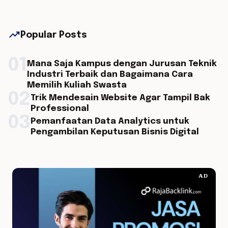
trending_up
Popular Posts
01
Mana Saja Kampus dengan Jurusan Teknik
Industri Terbaik dan Bagaimana Cara
Memilih Kuliah Swasta
02
Trik Mendesain Website Agar Tampil Bak
Professional
03
Pemanfaatan Data Analytics untuk
Pengambilan Keputusan Bisnis Digital
AD