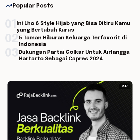
trending_up
Popular Posts
01
Ini Lho 6 Style Hijab yang Bisa Ditiru Kamu
yang Bertubuh Kurus
02
5 Taman Hiburan Keluarga Terfavorit di
Indonesia
03
Dukungan Partai Golkar Untuk Airlangga
Hartarto Sebagai Capres 2024
AD