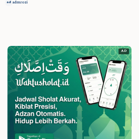
admrozi
ad
AD