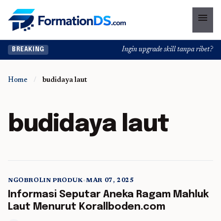
menu
Ingin upgrade skill tanpa ribet? Tem
BREAKING
Home
/
budidaya laut
budidaya laut
NGOBROLIN PRODUK
•
MAR 07, 2025
5 min read
Informasi Seputar Aneka Ragam Mahluk
Laut Menurut Korallboden.com