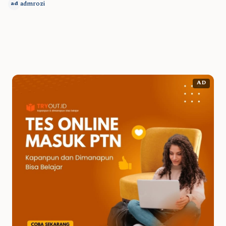
admrozi
ad
AD