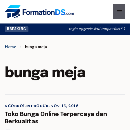
menu
Ingin upgrade skill tanpa ribet? Temu
BREAKING
Home
/
bunga meja
bunga meja
NGOBROLIN PRODUK
•
NOV 13, 2018
5 min read
Toko Bunga Online Terpercaya dan
Berkualitas