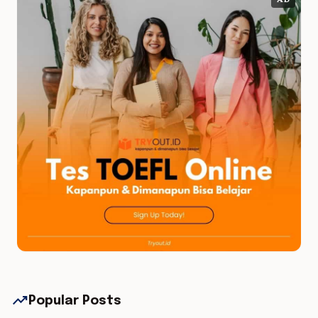
AD
trending_up
Popular Posts