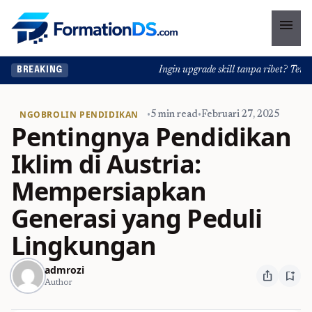
menu
Ingin upgrade skill tanpa ribet? Temukan
BREAKING
NGOBROLIN PENDIDIKAN
•
5 min read
•
Februari 27, 2025
Pentingnya Pendidikan
Iklim di Austria:
Mempersiapkan
Generasi yang Peduli
Lingkungan
admrozi
ios_share
bookmark_add
Author