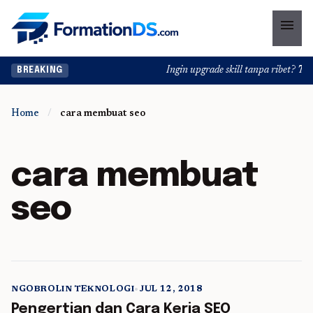
menu
Ingin upgrade skill tanpa ribet? Temu
BREAKING
Home
/
cara membuat seo
cara membuat
seo
NGOBROLIN TEKNOLOGI
•
JUL 12, 2018
5 min read
Pengertian dan Cara Kerja SEO