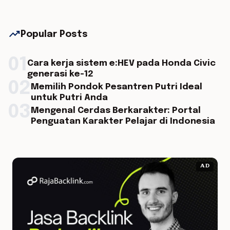
trending_up
Popular Posts
01
Cara kerja sistem e:HEV pada Honda Civic
generasi ke-12
02
Memilih Pondok Pesantren Putri Ideal
untuk Putri Anda
03
Mengenal Cerdas Berkarakter: Portal
Penguatan Karakter Pelajar di Indonesia
AD