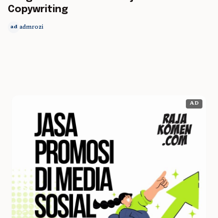
Copywriting
admrozi
ad
AD