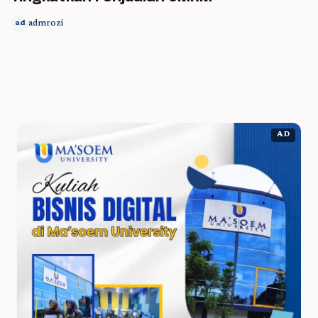
admrozi
ad
AD