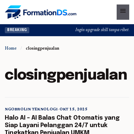
menu
Ingin upgrade skill tanpa ribet? Te
BREAKING
Home
/
closingpenjualan
closingpenjualan
NGOBROLIN TEKNOLOGI
•
OKT 15, 2025
5 min read
Halo AI – AI Balas Chat Otomatis yang
Siap Layani Pelanggan 24/7 untuk
Tingkatkan Penjualan UMKM