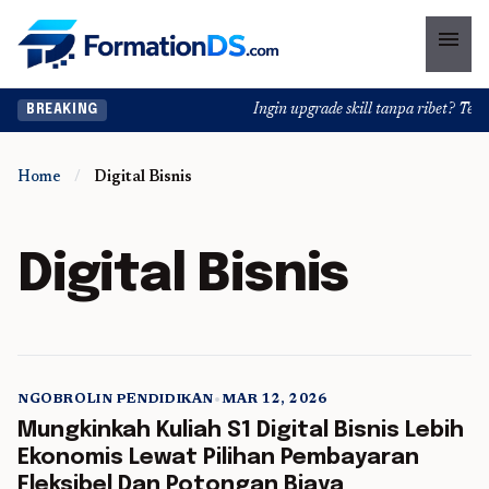
menu
Ingin upgrade skill tanpa ribet? Temuka
BREAKING
Home
/
Digital Bisnis
Digital Bisnis
NGOBROLIN PENDIDIKAN
•
MAR 12, 2026
5 min read
Mungkinkah Kuliah S1 Digital Bisnis Lebih
Ekonomis Lewat Pilihan Pembayaran
Fleksibel Dan Potongan Biaya