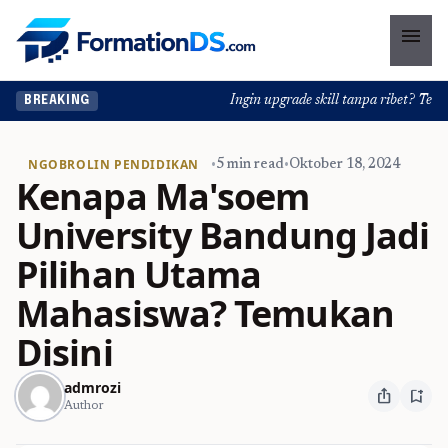
menu
Ingin upgrade skill tanpa ribet? Temukan
BREAKING
NGOBROLIN PENDIDIKAN
•
5 min read
•
Oktober 18, 2024
Kenapa Ma'soem
University Bandung Jadi
Pilihan Utama
Mahasiswa? Temukan
Disini
admrozi
ios_share
bookmark_add
Author