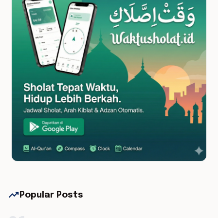
trending_up
Popular Posts