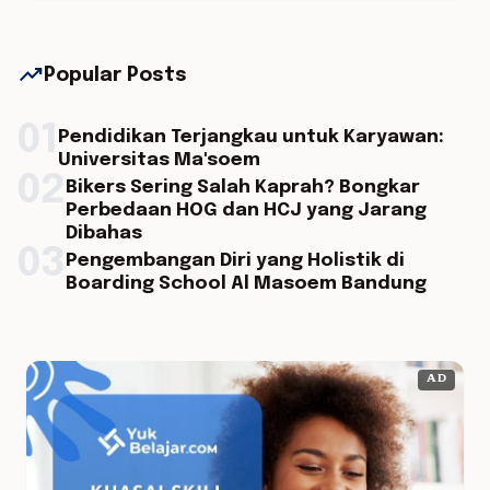
trending_up
Popular Posts
01
Pendidikan Terjangkau untuk Karyawan:
Universitas Ma'soem
02
Bikers Sering Salah Kaprah? Bongkar
Perbedaan HOG dan HCJ yang Jarang
Dibahas
03
Pengembangan Diri yang Holistik di
Boarding School Al Masoem Bandung
AD