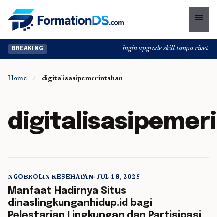
menu
Ingin upgrade skill tanpa ribet? Te
BREAKING
Home
/
digitalisasipemerintahan
digitalisasipemer
NGOBROLIN KESEHATAN
•
JUL 18, 2025
5 min read
Manfaat Hadirnya Situs
dinaslingkunganhidup.id bagi
Pelestarian Lingkungan dan Partisipasi