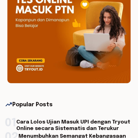
trending_up
Popular Posts
01
Cara Lolos Ujian Masuk UPI dengan Tryout
Online secara Sistematis dan Terukur
02
Menumbuhkan Semangat Kebangasaan