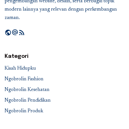
pengembangan website, desain, serta berbagai topik
modern lainnya yang relevan dengan perkembangan
zaman.
public
alternate_email
rss_feed
Kategori
Kisah Hidupku
Ngobrolin Fashion
Ngobrolin Kesehatan
Ngobrolin Pendidikan
Ngobrolin Produk