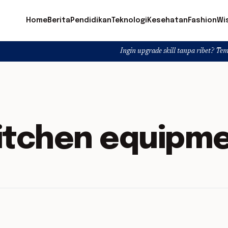
Home
Berita
Pendidikan
Teknologi
Kesehatan
Fashion
Wi
Ingin upgrade skill tanpa ribet? Temukan kelas 
kitchen equipm