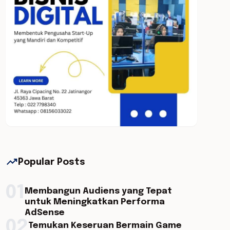
trending_up
Popular Posts
01
Membangun Audiens yang Tepat
untuk Meningkatkan Performa
AdSense
02
Temukan Keseruan Bermain Game