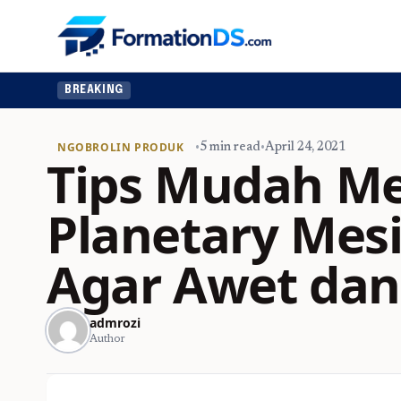
BREAKING
NGOBROLIN PRODUK
•
5 min read
•
April 24, 2021
Tips Mudah Me
Planetary Mes
Agar Awet da
admrozi
Author