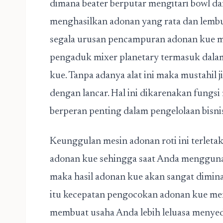
dimana beater berputar mengitari bowl da
menghasilkan adonan yang rata dan lemb
segala urusan pencampuran adonan kue me
pengaduk mixer planetary termasuk dalam
kue. Tanpa adanya alat ini maka mustahil j
dengan lancar. Hal ini dikarenakan fungs
berperan penting dalam pengelolaan bisnis
Keunggulan mesin adonan roti ini terleta
adonan kue sehingga saat Anda mengguna
maka hasil adonan kue akan sangat dimina
itu kecepatan pengocokan adonan kue m
membuat usaha Anda lebih leluasa menye