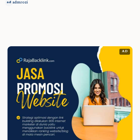
admrozi
ad
AD