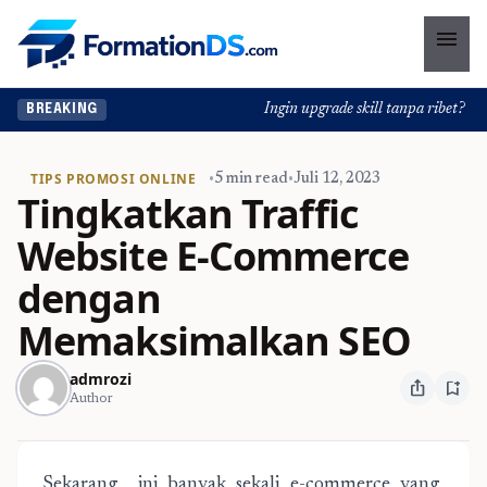
menu
Ingin upgrade skill tanpa ribet? Temu
BREAKING
TIPS PROMOSI ONLINE
•
5 min read
•
Juli 12, 2023
Tingkatkan Traffic
Website E-Commerce
dengan
Memaksimalkan SEO
admrozi
ios_share
bookmark_add
Author
Sekarang ini banyak sekali e-commerce yang