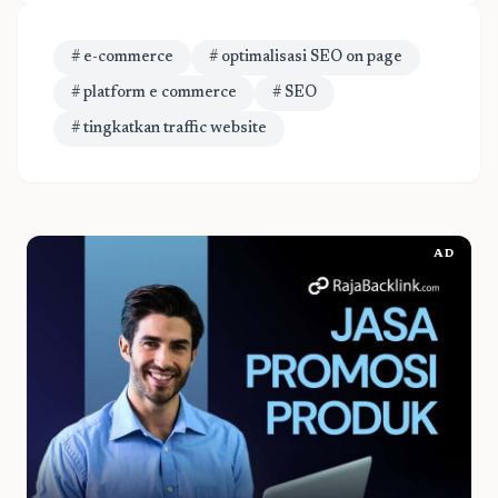
# e-commerce
# optimalisasi SEO on page
# platform e commerce
# SEO
# tingkatkan traffic website
AD