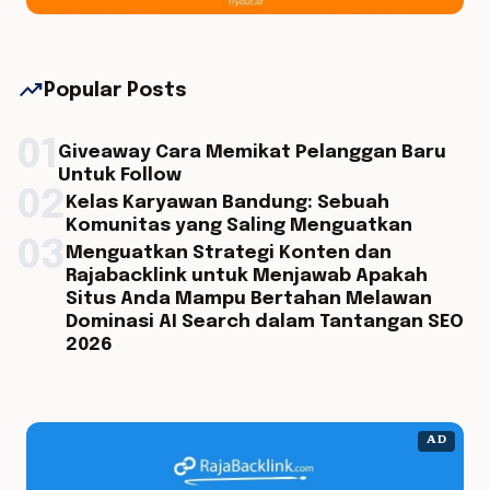
trending_up
Popular Posts
01
Giveaway Cara Memikat Pelanggan Baru
Untuk Follow
02
Kelas Karyawan Bandung: Sebuah
Komunitas yang Saling Menguatkan
03
Menguatkan Strategi Konten dan
Rajabacklink untuk Menjawab Apakah
Situs Anda Mampu Bertahan Melawan
Dominasi AI Search dalam Tantangan SEO
2026
AD