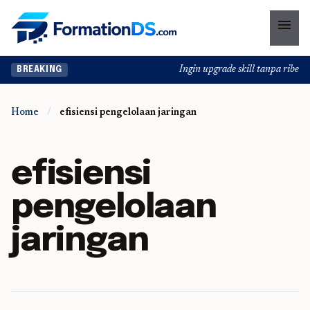
menu
Ingin upgrade skill tanpa ribet? 
BREAKING
Home
/
efisiensi pengelolaan jaringan
efisiensi
pengelolaan
jaringan