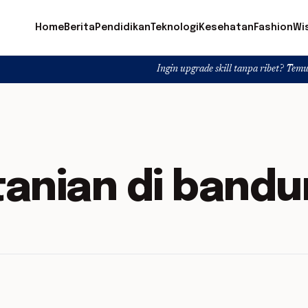
Home
Berita
Pendidikan
Teknologi
Kesehatan
Fashion
Wi
Ingin upgrade skill tanpa ribet? Temukan kelas
tanian di band