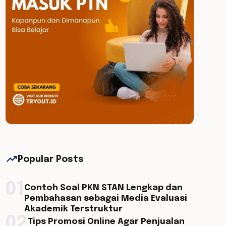
trending_up
Popular Posts
01
Contoh Soal PKN STAN Lengkap dan
Pembahasan sebagai Media Evaluasi
Akademik Terstruktur
02
Tips Promosi Online Agar Penjualan