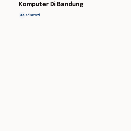
Komputer Di Bandung
admrozi
ad