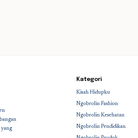
Kategori
Kisah Hidupku
Ngobrolin Fashion
en
Ngobrolin Kesehatan
embangan
Ngobrolin Pendidikan
a yang