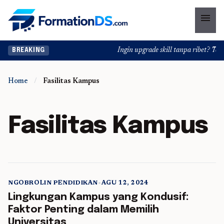
menu
Ingin upgrade skill tanpa ribet? Temuk
BREAKING
Home
/
Fasilitas Kampus
Fasilitas Kampus
NGOBROLIN PENDIDIKAN
•
AGU 12, 2024
5 min read
Lingkungan Kampus yang Kondusif:
Faktor Penting dalam Memilih
Universitas