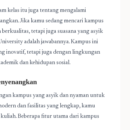
lam kelas itu juga tentang mengalami
angkan. Jika kamu sedang mencari kampus
erkualitas, tetapi juga suasana yang asyik
niversity
adalah jawabannya. Kampus ini
g inovatif, tetapi juga dengan lingkungan
demik dan kehidupan sosial.
enyenangkan
ngan kampus yang asyik dan nyaman untuk
dern dan fasilitas yang lengkap, kamu
 kuliah. Beberapa fitur utama dari kampus