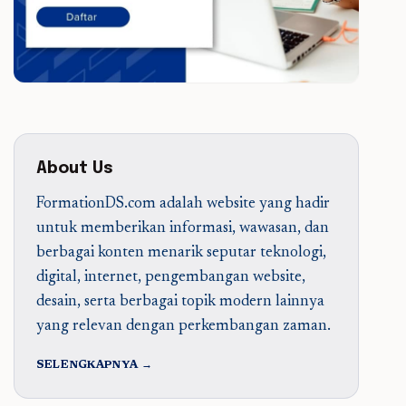
About Us
FormationDS.com adalah website yang hadir
untuk memberikan informasi, wawasan, dan
berbagai konten menarik seputar teknologi,
digital, internet, pengembangan website,
desain, serta berbagai topik modern lainnya
yang relevan dengan perkembangan zaman.
SELENGKAPNYA →