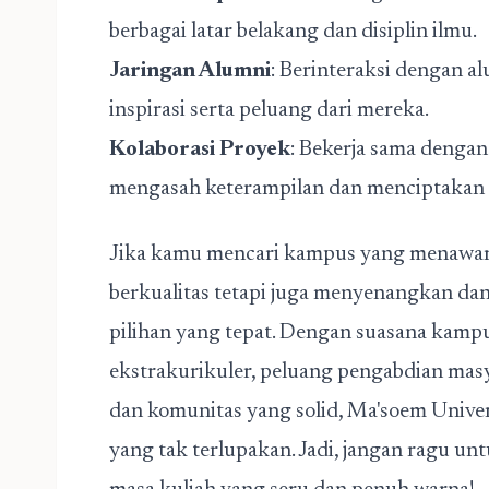
berbagai latar belakang dan disiplin ilmu.
Jaringan Alumni
: Berinteraksi dengan 
inspirasi serta peluang dari mereka.
Kolaborasi Proyek
: Bekerja sama denga
mengasah keterampilan dan menciptakan 
Jika kamu mencari kampus yang menawar
berkualitas tetapi juga menyenangkan da
pilihan yang tepat. Dengan suasana kampu
ekstrakurikuler, peluang pengabdian ma
dan komunitas yang solid, Ma'soem Unive
yang tak terlupakan. Jadi, jangan ragu u