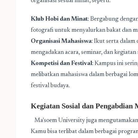
organisasi sesuai minat, seperti:
Klub Hobi dan Minat
: Bergabung dengan 
fotografi untuk menyalurkan bakat dan m
Organisasi Mahasiswa
: Ikut serta dalam
mengadakan acara, seminar, dan kegiatan s
Kompetisi dan Festival
: Kampus ini seri
melibatkan mahasiswa dalam berbagai lom
festival budaya.
Kegiatan Sosial dan Pengabdian
Ma'soem University juga mengutamakan k
Kamu bisa terlibat dalam berbagai progr