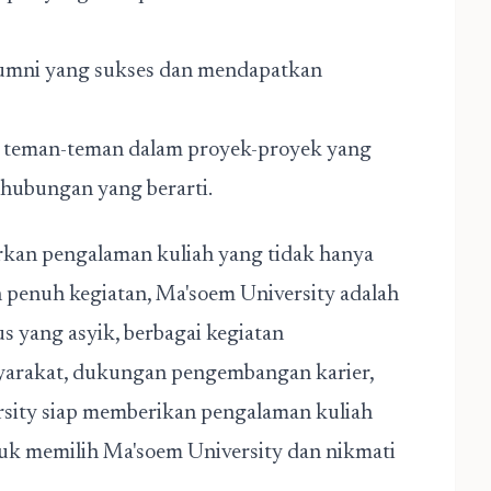
alumni yang sukses dan mendapatkan
n teman-teman dalam proyek-proyek yang
hubungan yang berarti.
kan pengalaman kuliah yang tidak hanya
n penuh kegiatan,
Ma'soem University
adalah
s yang asyik, berbagai kegiatan
syarakat, dukungan pengembangan karier,
rsity siap memberikan pengalaman kuliah
ntuk memilih Ma'soem University dan nikmati