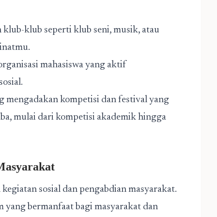
klub-klub seperti klub seni, musik, atau
inatmu.
 organisasi mahasiswa yang aktif
osial.
ng mengadakan kompetisi dan festival yang
ba, mulai dari kompetisi akademik hingga
 Masyarakat
egiatan sosial dan pengabdian masyarakat.
am yang bermanfaat bagi masyarakat dan