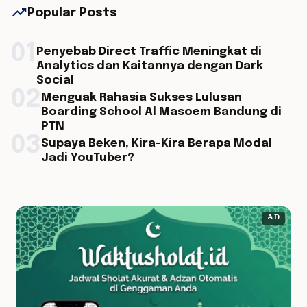
trending_up
Popular Posts
01
Penyebab Direct Traffic Meningkat di
Analytics dan Kaitannya dengan Dark
Social
02
Menguak Rahasia Sukses Lulusan
Boarding School Al Masoem Bandung di
PTN
03
Supaya Beken, Kira-Kira Berapa Modal
Jadi YouTuber?
AD