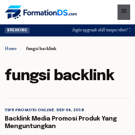
menu
Ingin upgrade skill tanpa ribet? Tem
BREAKING
Home
/
fungsi backlink
fungsi backlink
TIPS PROMOSI ONLINE
•
SEP 04, 2018
5 min read
Backlink Media Promosi Produk Yang
Menguntungkan