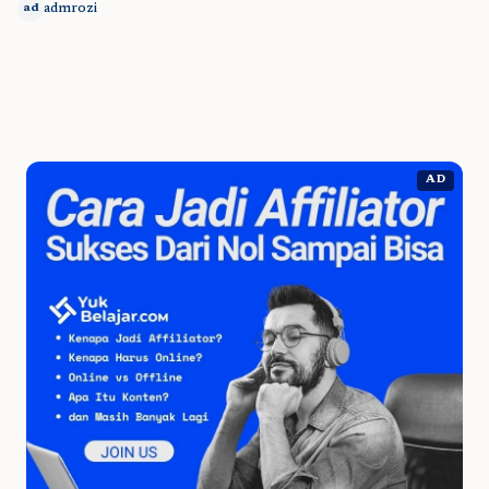
admrozi
ad
AD