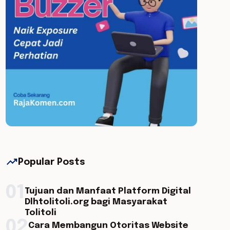
trending_up
Popular Posts
01
Tujuan dan Manfaat Platform Digital
Dlhtolitoli.org bagi Masyarakat
Tolitoli
02
Cara Membangun Otoritas Website