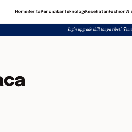
Home
Berita
Pendidikan
Teknologi
Kesehatan
Fashion
Wi
Ingin upgrade skill tanpa ribet? Temukan kela
aca