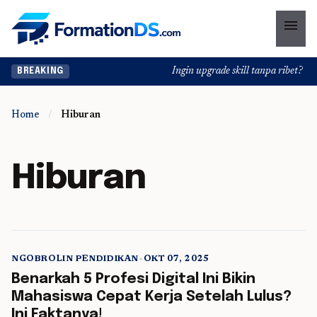
menu
Ingin upgrade skill tanpa ribet? Temu
BREAKING
Home
/
Hiburan
Hiburan
NGOBROLIN PENDIDIKAN
•
OKT 07, 2025
5 min read
Benarkah 5 Profesi Digital Ini Bikin
Mahasiswa Cepat Kerja Setelah Lulus?
Ini Faktanya!