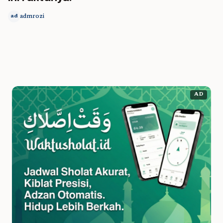
admrozi
ad
AD