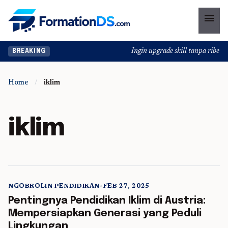
menu
Ingin upgrade skill tanpa ribet? 
BREAKING
Home
/
iklim
iklim
NGOBROLIN PENDIDIKAN
•
FEB 27, 2025
5 min read
Pentingnya Pendidikan Iklim di Austria:
Mempersiapkan Generasi yang Peduli
Lingkungan