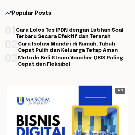
trending_up
Popular Posts
01
Cara Lolos Tes IPDN dengan Latihan Soal
Terbaru Secara Efektif dan Terarah
02
Cara Isolasi Mandiri di Rumah, Tubuh
Cepat Pulih dan Keluarga Tetap Aman
03
Metode Beli Steam Voucher QRIS Paling
Cepat dan Fleksibel
AD