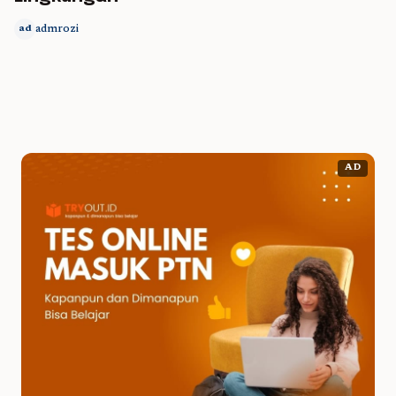
admrozi
ad
AD