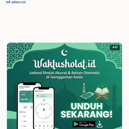
admrozi
ad
AD