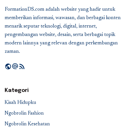
FormationDS.com adalah website yang hadir untuk
memberikan informasi, wawasan, dan berbagai konten
menarik seputar teknologi, digital, internet,
pengembangan website, desain, serta berbagai topik
modern lainnya yang relevan dengan perkembangan
zaman.
public
alternate_email
rss_feed
Kategori
Kisah Hidupku
Ngobrolin Fashion
Ngobrolin Kesehatan