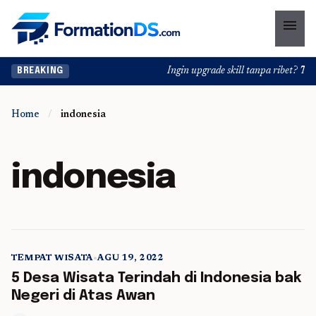
menu
Ingin upgrade skill tanpa ribet? Temuk
BREAKING
Home
/
indonesia
indonesia
TEMPAT WISATA
•
AGU 19, 2022
5 min read
5 Desa Wisata Terindah di Indonesia bak
Negeri di Atas Awan