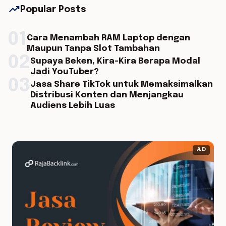
trending_up
Popular Posts
01
Cara Menambah RAM Laptop dengan
Maupun Tanpa Slot Tambahan
02
Supaya Beken, Kira-Kira Berapa Modal
Jadi YouTuber?
03
Jasa Share TikTok untuk Memaksimalkan
Distribusi Konten dan Menjangkau
Audiens Lebih Luas
AD