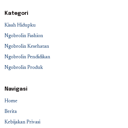
Kategori
Kisah Hidupku
Ngobrolin Fashion
Ngobrolin Kesehatan
Ngobrolin Pendidikan
Ngobrolin Produk
Navigasi
Home
Berita
Kebijakan Privasi