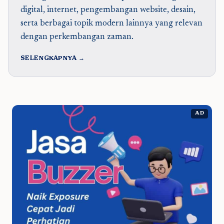
digital, internet, pengembangan website, desain,
serta berbagai topik modern lainnya yang relevan
dengan perkembangan zaman.
SELENGKAPNYA →
AD