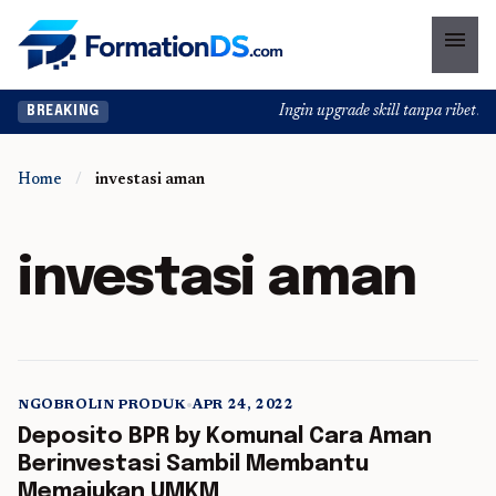
menu
Ingin upgrade skill tanpa ribet? Te
BREAKING
Home
/
investasi aman
investasi aman
NGOBROLIN PRODUK
•
APR 24, 2022
5 min read
Deposito BPR by Komunal Cara Aman
Berinvestasi Sambil Membantu
Memajukan UMKM