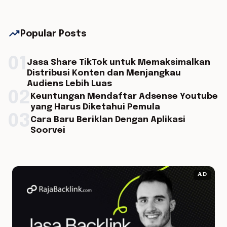
trending_up
Popular Posts
01
Jasa Share TikTok untuk Memaksimalkan
Distribusi Konten dan Menjangkau
Audiens Lebih Luas
02
Keuntungan Mendaftar Adsense Youtube
yang Harus Diketahui Pemula
03
Cara Baru Beriklan Dengan Aplikasi
Soorvei
AD