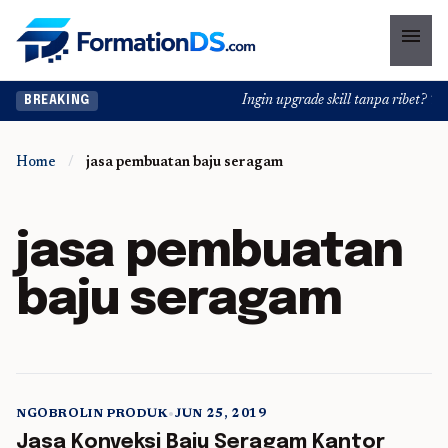
menu
Ingin upgrade skill tanpa ribet? Tem
BREAKING
Home
/
jasa pembuatan baju seragam
jasa pembuatan
baju seragam
NGOBROLIN PRODUK
•
JUN 25, 2019
5 min read
Jasa Konveksi Baju Seragam Kantor