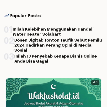
trending_up
Popular Posts
01
Inilah Kelebihan Menggunakan Handal
Water Heater Solahart
02
Dosen Digital: Tonton Taufik Sebut Pemilu
2024 Hadirkan Perang Opini di Media
Sosial
03
Inilah 10 Penyebab Kenapa Bisnis Online
Anda Bisa Gagal
AD