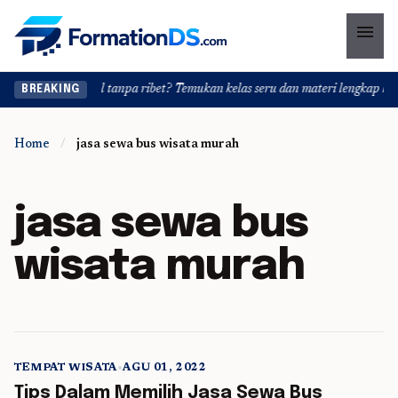
menu
ngin upgrade skill tanpa ribet? Temukan kelas seru dan materi lengkap hanya
BREAKING
Home
/
jasa sewa bus wisata murah
jasa sewa bus
wisata murah
TEMPAT WISATA
•
AGU 01, 2022
5 min read
Tips Dalam Memilih Jasa Sewa Bus