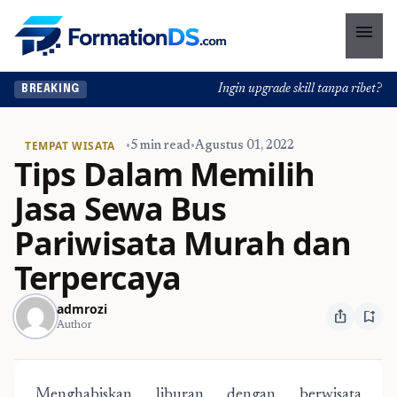
menu
Ingin upgrade skill tanpa ribet? Temu
BREAKING
TEMPAT WISATA
•
5 min read
•
Agustus 01, 2022
Tips Dalam Memilih
Jasa Sewa Bus
Pariwisata Murah dan
Terpercaya
admrozi
ios_share
bookmark_add
Author
Menghabiskan liburan dengan berwisata