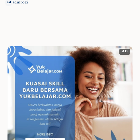
admrozi
ad
AD