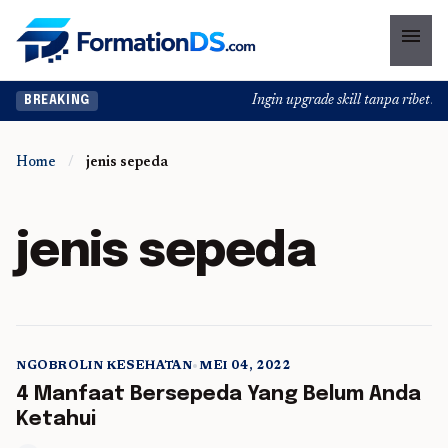
menu
Ingin upgrade skill tanpa ribet? Te
BREAKING
Home
/
jenis sepeda
jenis sepeda
NGOBROLIN KESEHATAN
•
MEI 04, 2022
5 min read
4 Manfaat Bersepeda Yang Belum Anda
Ketahui